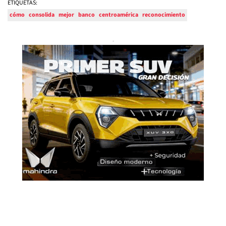
ETIQUETAS:
cómo
consolida
mejor
banco
centroamérica
reconocimiento