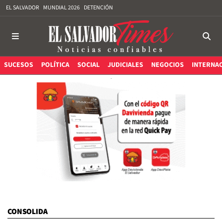
EL SALVADOR
MUNDIAL 2026
DETENCIÓN
SUCESOS
POLÍTICA
SOCIAL
JUDICIALES
NEGOCIOS
INTERNA
CONSOLIDA