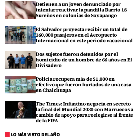
Detienen a un joven denunciado por
intentar reactivar la pandilla Barrio 18
Sureños en colonias de Soyapango
El Salvador proyecta recibir un total de
160,000 pasajeros en el Aeropuerto
Internacional en este periodo vacacional
Dos sujetos fueron detenidos por el
homicidio de un hombre de 66 años en El
Divisadero
Policía recupera más de $1,000 en
efectivo que fueron hurtados de una casa
en Chalchuapa
The Times: Infantino negocia en secreto
la final del Mundial 2030 con Marruecos a
cambio de apoyo para reelegirse al frente
de la FIFA
LO MÁS VISTO DEL AÑO