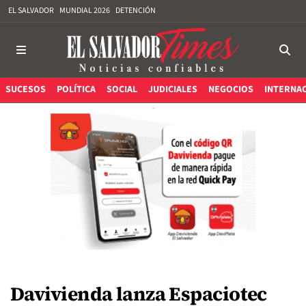
EL SALVADOR
MUNDIAL 2026
DETENCIÓN
SUCESOS
POLÍTICA
SOCIAL
JUDICIALES
NEGOCIOS
INTERNA
Davivienda lanza Espaciotec