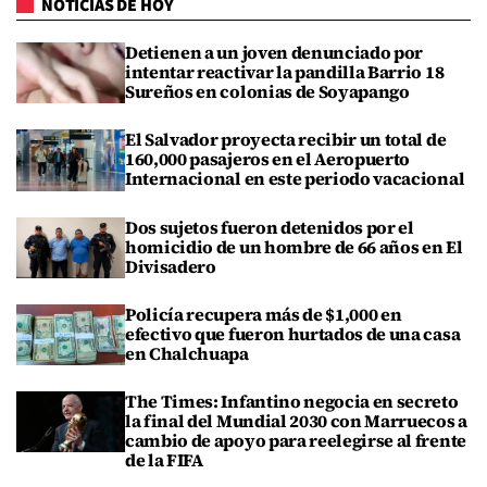
NOTICIAS DE HOY
Detienen a un joven denunciado por
intentar reactivar la pandilla Barrio 18
Sureños en colonias de Soyapango
El Salvador proyecta recibir un total de
160,000 pasajeros en el Aeropuerto
Internacional en este periodo vacacional
Dos sujetos fueron detenidos por el
homicidio de un hombre de 66 años en El
Divisadero
Policía recupera más de $1,000 en
efectivo que fueron hurtados de una casa
en Chalchuapa
The Times: Infantino negocia en secreto
la final del Mundial 2030 con Marruecos a
cambio de apoyo para reelegirse al frente
de la FIFA