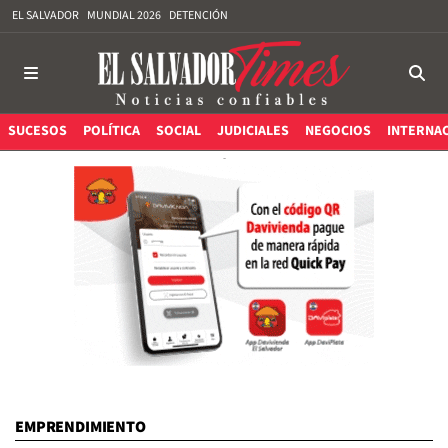
EL SALVADOR
MUNDIAL 2026
DETENCIÓN
SUCESOS
POLÍTICA
SOCIAL
JUDICIALES
NEGOCIOS
INTERNA
EMPRENDIMIENTO