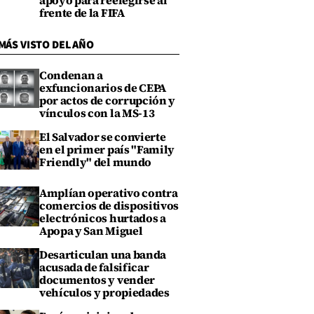
apoyo para reelegirse al
frente de la FIFA
MÁS VISTO DEL AÑO
Condenan a
exfuncionarios de CEPA
por actos de corrupción y
vínculos con la MS-13
El Salvador se convierte
en el primer país "Family
Friendly" del mundo
Amplían operativo contra
comercios de dispositivos
electrónicos hurtados a
Apopa y San Miguel
Desarticulan una banda
acusada de falsificar
documentos y vender
vehículos y propiedades