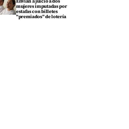
Envían a juicio a dos
mujeres imputadas por
estafas con billetes
"premiados" de lotería