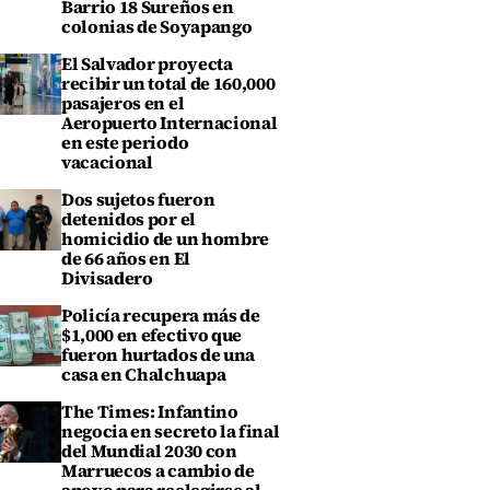
Barrio 18 Sureños en
colonias de Soyapango
El Salvador proyecta
recibir un total de 160,000
pasajeros en el
Aeropuerto Internacional
en este periodo
vacacional
Dos sujetos fueron
detenidos por el
homicidio de un hombre
de 66 años en El
Divisadero
Policía recupera más de
$1,000 en efectivo que
fueron hurtados de una
casa en Chalchuapa
The Times: Infantino
negocia en secreto la final
del Mundial 2030 con
Marruecos a cambio de