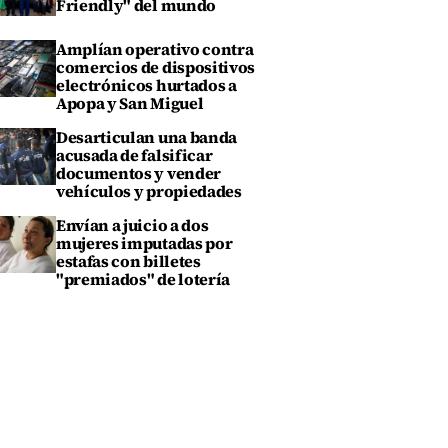
Friendly" del mundo
Amplían operativo contra
comercios de dispositivos
electrónicos hurtados a
Apopa y San Miguel
Desarticulan una banda
acusada de falsificar
documentos y vender
vehículos y propiedades
Envían a juicio a dos
mujeres imputadas por
estafas con billetes
"premiados" de lotería