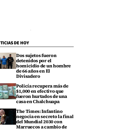
TICIAS DE HOY
Dos sujetos fueron
detenidos por el
homicidio de un hombre
de 66 años en El
Divisadero
Policía recupera más de
$1,000 en efectivo que
fueron hurtados de una
casa en Chalchuapa
The Times: Infantino
negocia en secreto la final
del Mundial 2030 con
Marruecos a cambio de