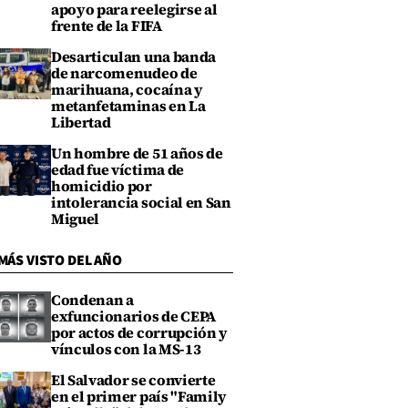
apoyo para reelegirse al
frente de la FIFA
Desarticulan una banda
de narcomenudeo de
marihuana, cocaína y
metanfetaminas en La
Libertad
Un hombre de 51 años de
edad fue víctima de
homicidio por
intolerancia social en San
Miguel
MÁS VISTO DEL AÑO
Condenan a
exfuncionarios de CEPA
por actos de corrupción y
vínculos con la MS-13
El Salvador se convierte
en el primer país "Family