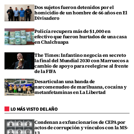
Dos sujetos fueron detenidos por el
homicidio de un hombre de 66 años en El
Divisadero
Policía recupera más de $1,000 en
efectivo que fueron hurtados de una casa
en Chalchuapa
The Times: Infantino negocia en secreto
la final del Mundial 2030 con Marruecos a
cambio de apoyo para reelegirse al frente
de la FIFA
Desarticulan una banda de
narcomenudeo de marihuana, cocaína y
metanfetaminas en La Libertad
LO MÁS VISTO DEL AÑO
Condenan a exfuncionarios de CEPA por
actos de corrupción y vínculos con la MS-
13