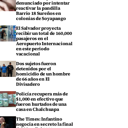
denunciado por intentar
reactivar la pandilla
Barrio 18 Sureños en
colonias de Soyapango
El Salvador proyecta
recibir un total de 160,000
pasajeros en el
Aeropuerto Internacional
en este periodo
vacacional
Dos sujetos fueron
detenidos por el
homicidio de un hombre
de 66 años en El
Divisadero
Policía recupera más de
$1,000 en efectivo que
fueron hurtados de una
casa en Chalchuapa
The Times: Infantino
negocia en secreto la final