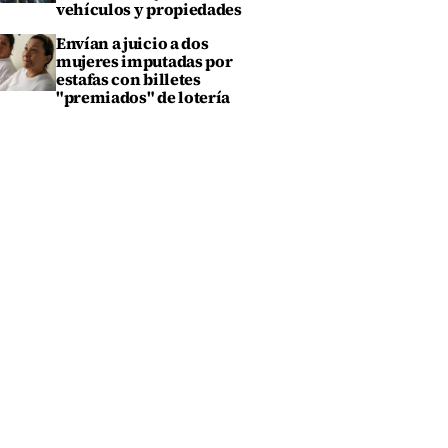
vehículos y propiedades
Envían a juicio a dos
mujeres imputadas por
estafas con billetes
"premiados" de lotería