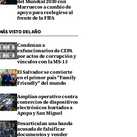
del Mundial 2030 con
Marruecos a cambio de
apoyo para reelegirse al
frente de la FIFA
MÁS VISTO DEL AÑO
Condenan a
exfuncionarios de CEPA
por actos de corrupción y
vínculos con la MS-13
El Salvador se convierte
en el primer país "Family
Friendly" del mundo
Amplían operativo contra
comercios de dispositivos
electrónicos hurtados a
Apopa y San Miguel
Desarticulan una banda
acusada de falsificar
documentos y vender