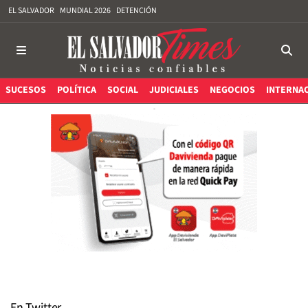
EL SALVADOR
MUNDIAL 2026
DETENCIÓN
SUCESOS
POLÍTICA
SOCIAL
JUDICIALES
NEGOCIOS
INTERNA
En Twitter