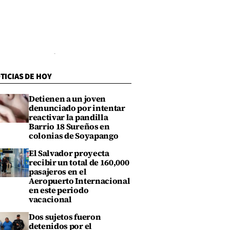
TICIAS DE HOY
Detienen a un joven
denunciado por intentar
reactivar la pandilla
Barrio 18 Sureños en
colonias de Soyapango
El Salvador proyecta
recibir un total de 160,000
pasajeros en el
Aeropuerto Internacional
en este periodo
vacacional
Dos sujetos fueron
detenidos por el