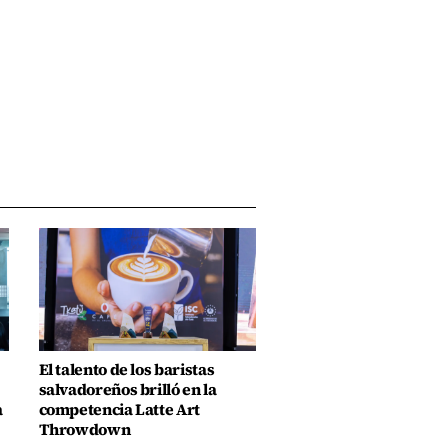
El talento de los baristas
salvadoreños brilló en la
a
competencia Latte Art
Throwdown