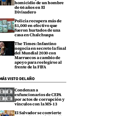
homicidio de un hombre
de 66 años en El
Divisadero
Policía recupera más de
$1,000 en efectivo que
fueron hurtados de una
casa en Chalchuapa
The Times: Infantino
negocia en secreto la final
del Mundial 2030 con
Marruecos a cambio de
apoyo para reelegirse al
frente de la FIFA
MÁS VISTO DEL AÑO
Condenan a
exfuncionarios de CEPA
por actos de corrupción y
vínculos con la MS-13
El Salvador se convierte