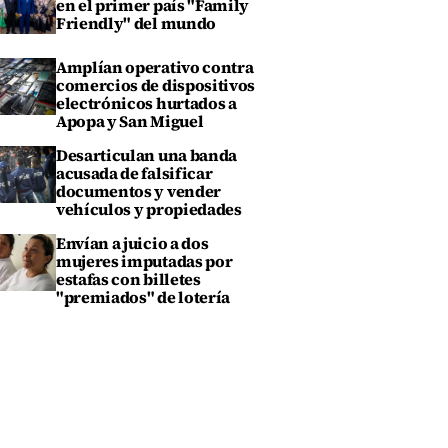
en el primer país "Family
Friendly" del mundo
Amplían operativo contra
comercios de dispositivos
electrónicos hurtados a
Apopa y San Miguel
Desarticulan una banda
acusada de falsificar
documentos y vender
vehículos y propiedades
Envían a juicio a dos
mujeres imputadas por
estafas con billetes
"premiados" de lotería