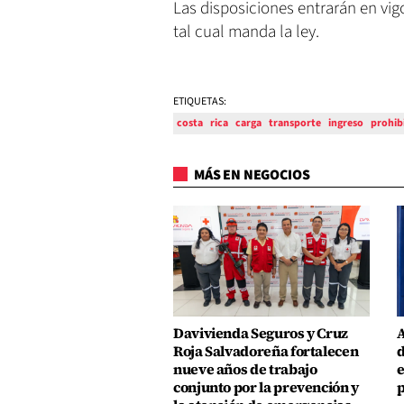
Las disposiciones entrarán en vigo
tal cual manda la ley.
ETIQUETAS:
costa
rica
carga
transporte
ingreso
prohib
MÁS EN NEGOCIOS
Davivienda Seguros y Cruz
A
Roja Salvadoreña fortalecen
d
nueve años de trabajo
e
conjunto por la prevención y
p