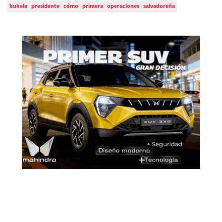
bukele
presidente
cómo
primera
operaciones
salvadoreña