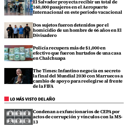
El Salvador proyecta recibir un total de
160,000 pasajeros en el Aeropuerto
Internacional en este periodo vacacional
Dos sujetos fueron detenidos por el
homicidio de un hombre de 66 años en El
Divisadero
Policía recupera más de $1,000 en
efectivo que fueron hurtados de una casa
en Chalchuapa
The Times: Infantino negocia en secreto
la final del Mundial 2030 con Marruecos a
cambio de apoyo para reelegirse al frente
de la FIFA
LO MÁS VISTO DEL AÑO
Condenan a exfuncionarios de CEPA por
actos de corrupción y vínculos con la MS-
13