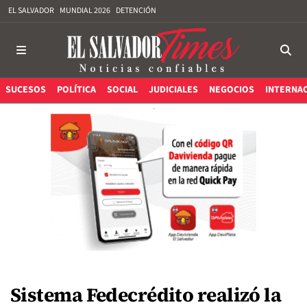
EL SALVADOR
MUNDIAL 2026
DETENCIÓN
SUCESOS
POLÍTICA
SOCIAL
JUDICIALES
NEGOCIOS
INTERNA
Sistema Fedecrédito realizó la