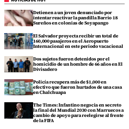
NOTICIAS DE HOY
Detienen a un joven denunciado por
intentar reactivar la pandilla Barrio 18
Sureños en colonias de Soyapango
El Salvador proyecta recibir un total de
160,000 pasajeros en el Aeropuerto
Internacional en este periodo vacacional
Dos sujetos fueron detenidos por el
homicidio de un hombre de 66 años en El
Divisadero
Policía recupera más de $1,000 en
efectivo que fueron hurtados de una casa
en Chalchuapa
The Times: Infantino negocia en secreto
la final del Mundial 2030 con Marruecos a
cambio de apoyo para reelegirse al frente
de la FIFA