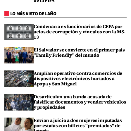
de la FIFA
LO MÁS VISTO DEL AÑO
Condenan a exfuncionarios de CEPA por
actos de corrupción y vínculos con la MS-
13
El Salvador se convierte en el primer país
"Family Friendly" del mundo
Amplían operativo contra comercios de
dispositivos electrónicos hurtados a
Apopa y San Miguel
Desarticulan una banda acusada de
falsificar documentos y vender vehículos
y propiedades
Envían a juicio a dos mujeres imputadas
por estafas con billetes "premiados" de
lotería