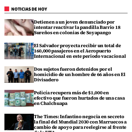
NOTICIAS DE HOY
Detienen a un joven denunciado por
intentar reactivar la pandilla Barrio 18
Sureños en colonias de Soyapango
El Salvador proyecta recibir un total de
160,000 pasajeros en el Aeropuerto
Internacional en este periodo vacacional
Dos sujetos fueron detenidos por el
homicidio de un hombre de 66 años en El
Divisadero
Policía recupera más de $1,000 en
efectivo que fueron hurtados de una casa
en Chalchuapa
The Times: Infantino negocia en secreto
la final del Mundial 2030 con Marruecos a
cambio de apoyo para reelegirse al frente