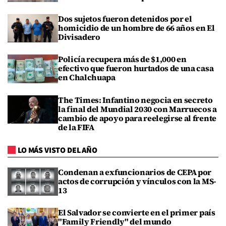
Dos sujetos fueron detenidos por el
homicidio de un hombre de 66 años en El
Divisadero
Policía recupera más de $1,000 en
efectivo que fueron hurtados de una casa
en Chalchuapa
The Times: Infantino negocia en secreto
la final del Mundial 2030 con Marruecos a
cambio de apoyo para reelegirse al frente
de la FIFA
LO MÁS VISTO DEL AÑO
Condenan a exfuncionarios de CEPA por
actos de corrupción y vínculos con la MS-
13
El Salvador se convierte en el primer país
"Family Friendly" del mundo