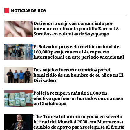
NOTICIAS DE HOY
Detienen a un joven denunciado por
intentar reactivar la pandilla Barrio 18
Sureños en colonias de Soyapango
El Salvador proyecta recibir un total de
160,000 pasajeros en el Aeropuerto
Internacional en este periodo vacacional
Dos sujetos fueron detenidos por el
homicidio de un hombre de 66 años en El
Divisadero
Policía recupera más de $1,000 en
efectivo que fueron hurtados de una casa
en Chalchuapa
The Times: Infantino negocia en secreto
la final del Mundial 2030 con Marruecos a
cambio de apoyo para reelegirse al frente