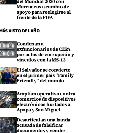
del Mundial 2030 con
Marruecos a cambio de
apoyo para reelegirse al
frente de la FIFA
MÁS VISTO DEL AÑO
Condenan a
exfuncionarios de CEPA
por actos de corrupción y
vínculos con la MS-13
El Salvador se convierte
en el primer país "Family
Friendly" del mundo
Amplían operativo contra
comercios de dispositivos
electrónicos hurtados a
Apopa y San Miguel
Desarticulan una banda
acusada de falsificar
documentos y vender