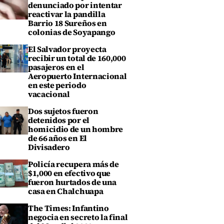
denunciado por intentar
reactivar la pandilla
Barrio 18 Sureños en
colonias de Soyapango
El Salvador proyecta
recibir un total de 160,000
pasajeros en el
Aeropuerto Internacional
en este periodo
vacacional
Dos sujetos fueron
detenidos por el
homicidio de un hombre
de 66 años en El
Divisadero
Policía recupera más de
$1,000 en efectivo que
fueron hurtados de una
casa en Chalchuapa
The Times: Infantino
negocia en secreto la final