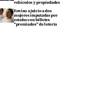
vehículos y propiedades
Envían a juicio a dos
mujeres imputadas por
estafas con billetes
"premiados" de lotería