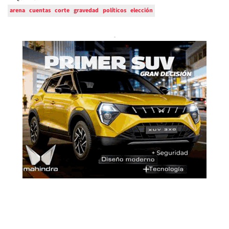
arena
cuentas
corte
gravedad
políticos
elección