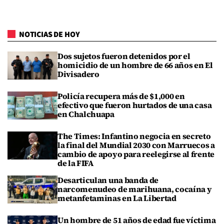
NOTICIAS DE HOY
Dos sujetos fueron detenidos por el
homicidio de un hombre de 66 años en El
Divisadero
Policía recupera más de $1,000 en
efectivo que fueron hurtados de una casa
en Chalchuapa
The Times: Infantino negocia en secreto
la final del Mundial 2030 con Marruecos a
cambio de apoyo para reelegirse al frente
de la FIFA
Desarticulan una banda de
narcomenudeo de marihuana, cocaína y
metanfetaminas en La Libertad
Un hombre de 51 años de edad fue víctima