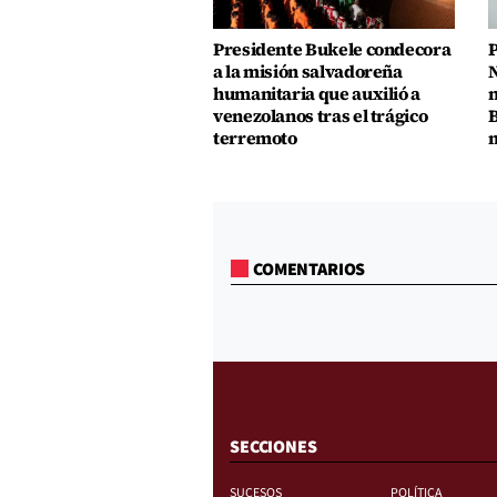
Presidente Bukele condecora
P
a la misión salvadoreña
N
humanitaria que auxilió a
n
venezolanos tras el trágico
B
terremoto
m
COMENTARIOS
SECCIONES
SUCESOS
POLÍTICA