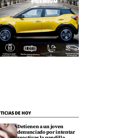
TICIAS DE HOY
Detienen a un joven
denunciado por intentar
reactivar la pandilla