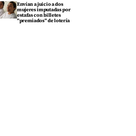
Envían a juicio a dos
mujeres imputadas por
estafas con billetes
"premiados" de lotería