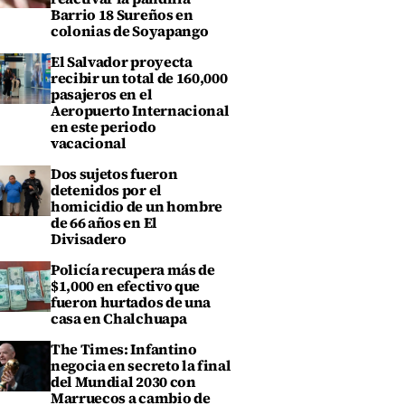
Barrio 18 Sureños en
colonias de Soyapango
El Salvador proyecta
recibir un total de 160,000
pasajeros en el
Aeropuerto Internacional
en este periodo
vacacional
Dos sujetos fueron
detenidos por el
homicidio de un hombre
de 66 años en El
Divisadero
Policía recupera más de
$1,000 en efectivo que
fueron hurtados de una
casa en Chalchuapa
The Times: Infantino
negocia en secreto la final
del Mundial 2030 con
Marruecos a cambio de