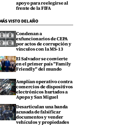
apoyo para reelegirse al
frente de la FIFA
MÁS VISTO DEL AÑO
Condenan a
exfuncionarios de CEPA
por actos de corrupción y
vínculos con la MS-13
El Salvador se convierte
en el primer país "Family
Friendly" del mundo
Amplían operativo contra
comercios de dispositivos
electrónicos hurtados a
Apopa y San Miguel
Desarticulan una banda
acusada de falsificar
documentos y vender
vehículos y propiedades