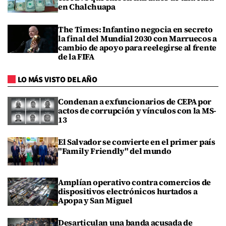
en Chalchuapa
The Times: Infantino negocia en secreto
la final del Mundial 2030 con Marruecos a
cambio de apoyo para reelegirse al frente
de la FIFA
LO MÁS VISTO DEL AÑO
Condenan a exfuncionarios de CEPA por
actos de corrupción y vínculos con la MS-
13
El Salvador se convierte en el primer país
"Family Friendly" del mundo
Amplían operativo contra comercios de
dispositivos electrónicos hurtados a
Apopa y San Miguel
Desarticulan una banda acusada de