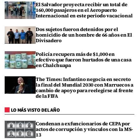
El Salvador proyecta recibir un total de
160,000 pasajeros en el Aeropuerto
Internacional en este periodo vacacional
Dos sujetos fueron detenidos por el
homicidio de un hombre de 66 años en El
Divisadero
Policía recupera más de $1,000 en
efectivo que fueron hurtados de una casa
en Chalchuapa
The Times: Infantino negocia en secreto
la final del Mundial 2030 con Marruecos a
cambio de apoyo para reelegirse al frente
de la FIFA
LO MÁS VISTO DEL AÑO
Condenan a exfuncionarios de CEPA por
actos de corrupción y vínculos con la MS-
13