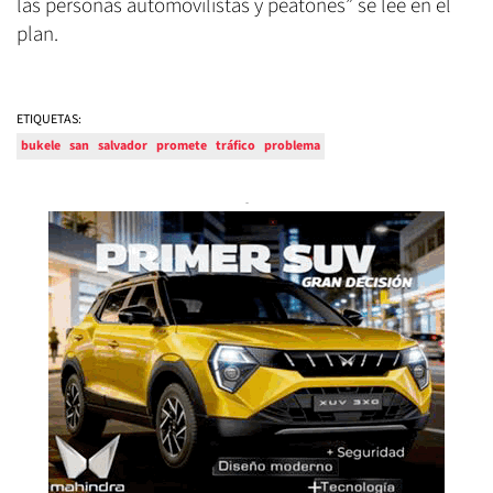
las personas automovilistas y peatones” se lee en el
plan.
ETIQUETAS:
bukele
san
salvador
promete
tráfico
problema