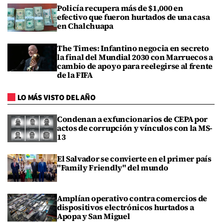
Policía recupera más de $1,000 en
efectivo que fueron hurtados de una casa
en Chalchuapa
The Times: Infantino negocia en secreto
la final del Mundial 2030 con Marruecos a
cambio de apoyo para reelegirse al frente
de la FIFA
LO MÁS VISTO DEL AÑO
Condenan a exfuncionarios de CEPA por
actos de corrupción y vínculos con la MS-
13
El Salvador se convierte en el primer país
"Family Friendly" del mundo
Amplían operativo contra comercios de
dispositivos electrónicos hurtados a
Apopa y San Miguel