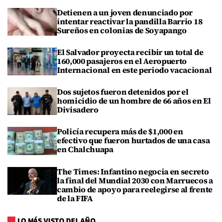
Detienen a un joven denunciado por
intentar reactivar la pandilla Barrio 18
Sureños en colonias de Soyapango
El Salvador proyecta recibir un total de
160,000 pasajeros en el Aeropuerto
Internacional en este periodo vacacional
Dos sujetos fueron detenidos por el
homicidio de un hombre de 66 años en El
Divisadero
Policía recupera más de $1,000 en
efectivo que fueron hurtados de una casa
en Chalchuapa
The Times: Infantino negocia en secreto
la final del Mundial 2030 con Marruecos a
cambio de apoyo para reelegirse al frente
de la FIFA
LO MÁS VISTO DEL AÑO