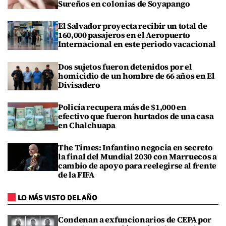
Sureños en colonias de Soyapango
El Salvador proyecta recibir un total de
160,000 pasajeros en el Aeropuerto
Internacional en este periodo vacacional
Dos sujetos fueron detenidos por el
homicidio de un hombre de 66 años en El
Divisadero
Policía recupera más de $1,000 en
efectivo que fueron hurtados de una casa
en Chalchuapa
The Times: Infantino negocia en secreto
la final del Mundial 2030 con Marruecos a
cambio de apoyo para reelegirse al frente
de la FIFA
LO MÁS VISTO DEL AÑO
Condenan a exfuncionarios de CEPA por