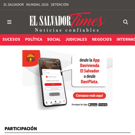
EL SALVADOR
MUNDIAL 2026
DETENCIÓN
SUCESOS
POLÍTICA
SOCIAL
JUDICIALES
NEGOCIOS
INTERNA
PARTICIPACIÓN