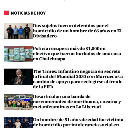
NOTICIAS DE HOY
Dos sujetos fueron detenidos por el
homicidio de un hombre de 66 años en El
Divisadero
Policía recupera más de $1,000 en
efectivo que fueron hurtados de una casa
en Chalchuapa
The Times: Infantino negocia en secreto
la final del Mundial 2030 con Marruecos a
cambio de apoyo para reelegirse al frente
de la FIFA
Desarticulan una banda de
narcomenudeo de marihuana, cocaína y
metanfetaminas en La Libertad
Un hombre de 51 años de edad fue víctima
de homicidio por intolerancia social en