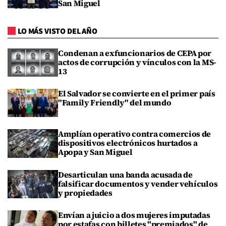
San Miguel
LO MÁS VISTO DEL AÑO
Condenan a exfuncionarios de CEPA por
actos de corrupción y vínculos con la MS-
13
El Salvador se convierte en el primer país
"Family Friendly" del mundo
Amplían operativo contra comercios de
dispositivos electrónicos hurtados a
Apopa y San Miguel
Desarticulan una banda acusada de
falsificar documentos y vender vehículos
y propiedades
Envían a juicio a dos mujeres imputadas
por estafas con billetes "premiados" de