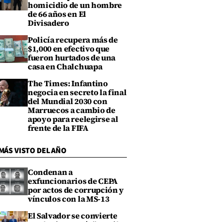
homicidio de un hombre
de 66 años en El
Divisadero
Policía recupera más de
$1,000 en efectivo que
fueron hurtados de una
casa en Chalchuapa
The Times: Infantino
negocia en secreto la final
del Mundial 2030 con
Marruecos a cambio de
apoyo para reelegirse al
frente de la FIFA
MÁS VISTO DEL AÑO
Condenan a
exfuncionarios de CEPA
por actos de corrupción y
vínculos con la MS-13
El Salvador se convierte