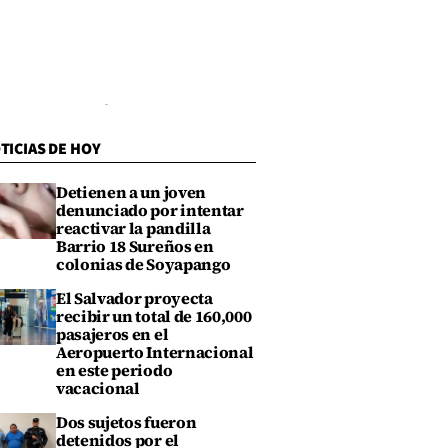
TICIAS DE HOY
Detienen a un joven
denunciado por intentar
reactivar la pandilla
Barrio 18 Sureños en
colonias de Soyapango
El Salvador proyecta
recibir un total de 160,000
pasajeros en el
Aeropuerto Internacional
en este periodo
vacacional
Dos sujetos fueron
detenidos por el