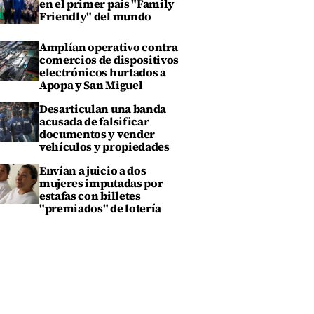
en el primer país "Family
Friendly" del mundo
Amplían operativo contra
comercios de dispositivos
electrónicos hurtados a
Apopa y San Miguel
Desarticulan una banda
acusada de falsificar
documentos y vender
vehículos y propiedades
Envían a juicio a dos
mujeres imputadas por
estafas con billetes
"premiados" de lotería