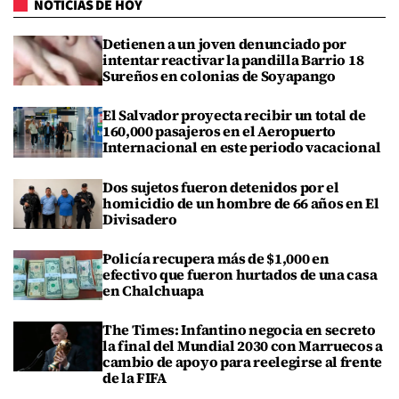
NOTICIAS DE HOY
Detienen a un joven denunciado por
intentar reactivar la pandilla Barrio 18
Sureños en colonias de Soyapango
El Salvador proyecta recibir un total de
160,000 pasajeros en el Aeropuerto
Internacional en este periodo vacacional
Dos sujetos fueron detenidos por el
homicidio de un hombre de 66 años en El
Divisadero
Policía recupera más de $1,000 en
efectivo que fueron hurtados de una casa
en Chalchuapa
The Times: Infantino negocia en secreto
la final del Mundial 2030 con Marruecos a
cambio de apoyo para reelegirse al frente
de la FIFA