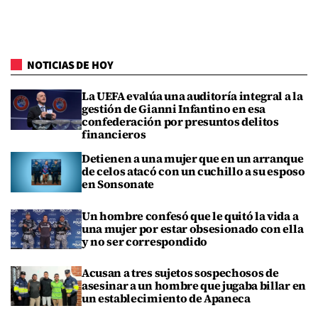
NOTICIAS DE HOY
La UEFA evalúa una auditoría integral a la
gestión de Gianni Infantino en esa
confederación por presuntos delitos
financieros
Detienen a una mujer que en un arranque
de celos atacó con un cuchillo a su esposo
en Sonsonate
Un hombre confesó que le quitó la vida a
una mujer por estar obsesionado con ella
y no ser correspondido
Acusan a tres sujetos sospechosos de
asesinar a un hombre que jugaba billar en
un establecimiento de Apaneca