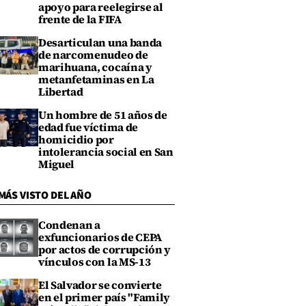
apoyo para reelegirse al
frente de la FIFA
Desarticulan una banda
de narcomenudeo de
marihuana, cocaína y
metanfetaminas en La
Libertad
Un hombre de 51 años de
edad fue víctima de
homicidio por
intolerancia social en San
Miguel
MÁS VISTO DEL AÑO
Condenan a
exfuncionarios de CEPA
por actos de corrupción y
vínculos con la MS-13
El Salvador se convierte
en el primer país "Family