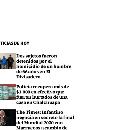
TICIAS DE HOY
Dos sujetos fueron
detenidos por el
homicidio de un hombre
de 66 años en El
Divisadero
Policía recupera más de
$1,000 en efectivo que
fueron hurtados de una
casa en Chalchuapa
The Times: Infantino
negocia en secreto la final
del Mundial 2030 con
Marruecos a cambio de