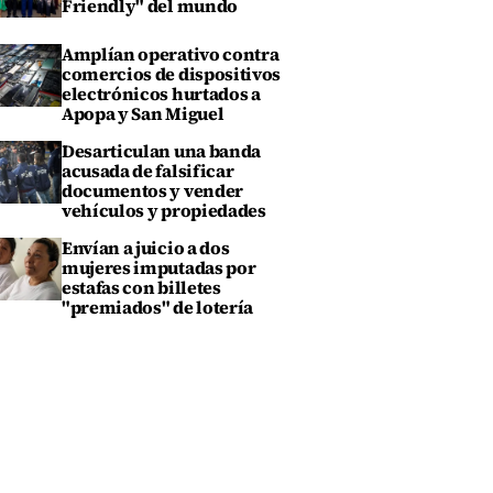
Friendly" del mundo
Amplían operativo contra
comercios de dispositivos
electrónicos hurtados a
Apopa y San Miguel
Desarticulan una banda
acusada de falsificar
documentos y vender
vehículos y propiedades
Envían a juicio a dos
mujeres imputadas por
estafas con billetes
"premiados" de lotería