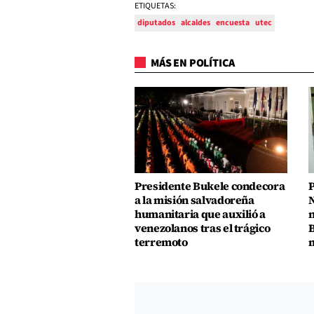
ETIQUETAS:
diputados
alcaldes
encuesta
utec
MÁS EN POLÍTICA
Presidente Bukele condecora
P
a la misión salvadoreña
N
humanitaria que auxilió a
n
venezolanos tras el trágico
B
terremoto
m