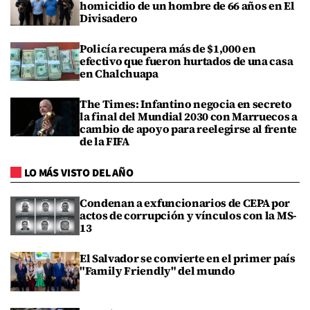
homicidio de un hombre de 66 años en El
Divisadero
Policía recupera más de $1,000 en
efectivo que fueron hurtados de una casa
en Chalchuapa
The Times: Infantino negocia en secreto
la final del Mundial 2030 con Marruecos a
cambio de apoyo para reelegirse al frente
de la FIFA
LO MÁS VISTO DEL AÑO
Condenan a exfuncionarios de CEPA por
actos de corrupción y vínculos con la MS-
13
El Salvador se convierte en el primer país
"Family Friendly" del mundo