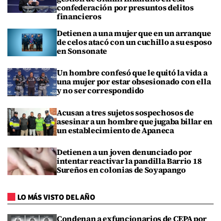
confederación por presuntos delitos
financieros
Detienen a una mujer que en un arranque
de celos atacó con un cuchillo a su esposo
en Sonsonate
Un hombre confesó que le quitó la vida a
una mujer por estar obsesionado con ella
y no ser correspondido
Acusan a tres sujetos sospechosos de
asesinar a un hombre que jugaba billar en
un establecimiento de Apaneca
Detienen a un joven denunciado por
intentar reactivar la pandilla Barrio 18
Sureños en colonias de Soyapango
LO MÁS VISTO DEL AÑO
Condenan a exfuncionarios de CEPA por