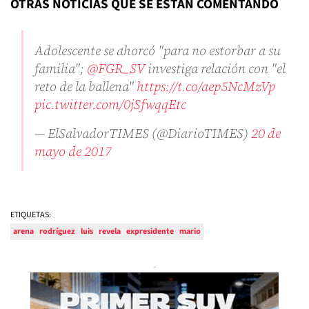
OTRAS NOTICIAS QUE SE ESTÁN COMENTANDO
Adolescente se ahorcó "para no estorbar a su
familia";
@FGR_SV
investiga relación con "el
reto de la ballena"
https://t.co/aep5NcMzVp
pic.twitter.com/0jSfwqqEtc
— ElSalvadorTIMES (@DiarioTIMES)
20 de
mayo de 2017
ETIQUETAS:
arena
rodríguez
luis
revela
expresidente
mario