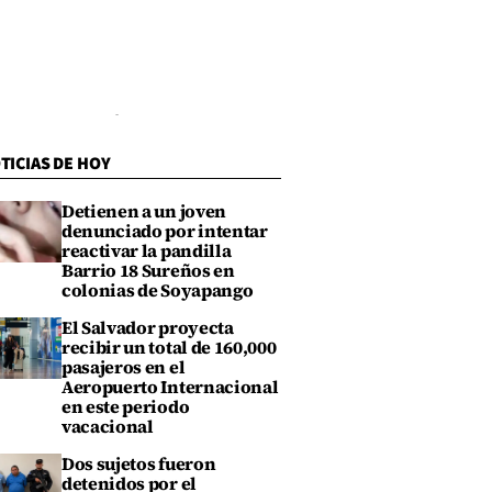
TICIAS DE HOY
Detienen a un joven
denunciado por intentar
reactivar la pandilla
Barrio 18 Sureños en
colonias de Soyapango
El Salvador proyecta
recibir un total de 160,000
pasajeros en el
Aeropuerto Internacional
en este periodo
vacacional
Dos sujetos fueron
detenidos por el