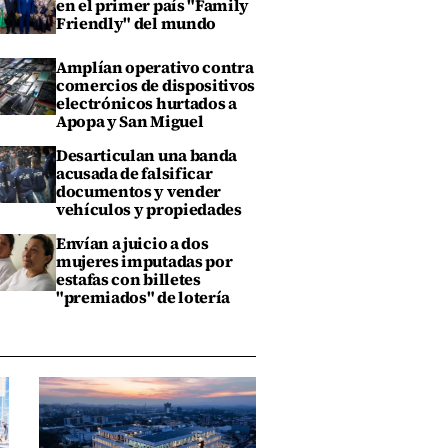
en el primer país "Family
Friendly" del mundo
Amplían operativo contra
comercios de dispositivos
electrónicos hurtados a
Apopa y San Miguel
Desarticulan una banda
acusada de falsificar
documentos y vender
vehículos y propiedades
Envían a juicio a dos
mujeres imputadas por
estafas con billetes
"premiados" de lotería