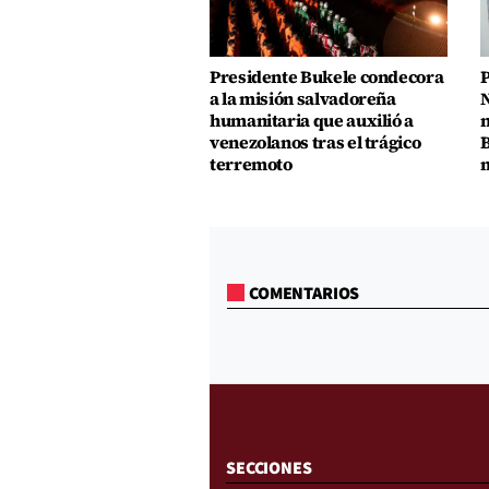
Presidente Bukele condecora
P
a la misión salvadoreña
N
humanitaria que auxilió a
n
venezolanos tras el trágico
B
terremoto
m
COMENTARIOS
SECCIONES