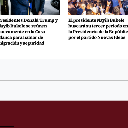
residentes Donald Trump y
El presidente Nayib Bukele
ayib Bukele se reúnen
buscará su tercer período en
uevamente en la Casa
la Presidencia de la Repúblic
lanca para hablar de
por el partido Nuevas Ideas
igración y seguridad