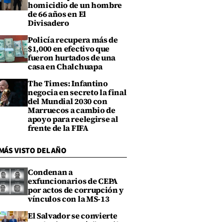
homicidio de un hombre
de 66 años en El
Divisadero
Policía recupera más de
$1,000 en efectivo que
fueron hurtados de una
casa en Chalchuapa
The Times: Infantino
negocia en secreto la final
del Mundial 2030 con
Marruecos a cambio de
apoyo para reelegirse al
frente de la FIFA
MÁS VISTO DEL AÑO
Condenan a
exfuncionarios de CEPA
por actos de corrupción y
vínculos con la MS-13
El Salvador se convierte