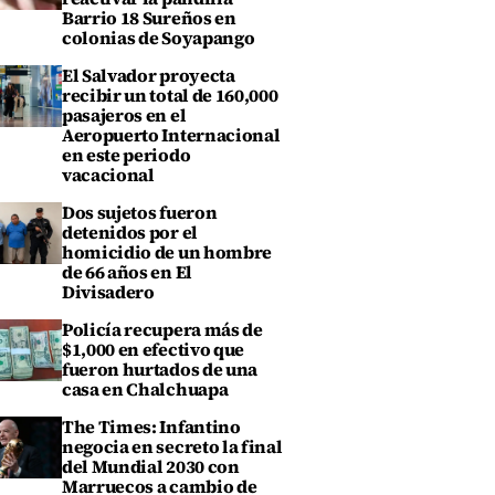
Barrio 18 Sureños en
colonias de Soyapango
El Salvador proyecta
recibir un total de 160,000
pasajeros en el
Aeropuerto Internacional
en este periodo
vacacional
Dos sujetos fueron
detenidos por el
homicidio de un hombre
de 66 años en El
Divisadero
Policía recupera más de
$1,000 en efectivo que
fueron hurtados de una
casa en Chalchuapa
The Times: Infantino
negocia en secreto la final
del Mundial 2030 con
Marruecos a cambio de