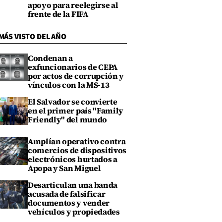
apoyo para reelegirse al
frente de la FIFA
MÁS VISTO DEL AÑO
Condenan a
exfuncionarios de CEPA
por actos de corrupción y
vínculos con la MS-13
El Salvador se convierte
en el primer país "Family
Friendly" del mundo
Amplían operativo contra
comercios de dispositivos
electrónicos hurtados a
Apopa y San Miguel
Desarticulan una banda
acusada de falsificar
documentos y vender
vehículos y propiedades