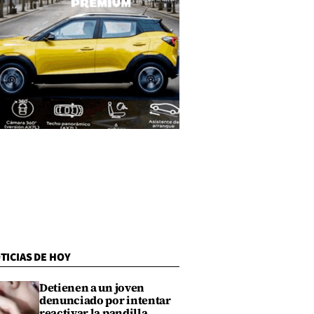
TICIAS DE HOY
Detienen a un joven
denunciado por intentar
reactivar la pandilla