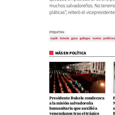
muchos salvadoreños. No tenemos
pláticas”, reiteró el vicepresiden
ETIQUETAS:
nayib
bukele
gana
gallegos
vuelve
políticos
MÁS EN POLÍTICA
Presidente Bukele condecora
P
a la misión salvadoreña
N
humanitaria que auxilió a
n
venezolanos tras el trágico
B