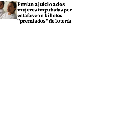
Envían a juicio a dos
mujeres imputadas por
estafas con billetes
"premiados" de lotería