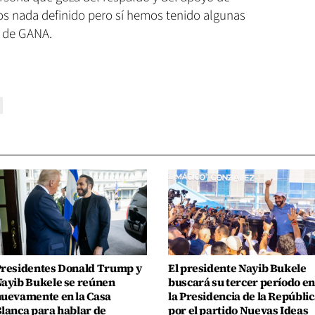
 nada definido pero sí hemos tenido algunas
te de GANA.
residentes Donald Trump y
El presidente Nayib Bukele
ayib Bukele se reúnen
buscará su tercer período en
uevamente en la Casa
la Presidencia de la Repúblic
lanca para hablar de
por el partido Nuevas Ideas