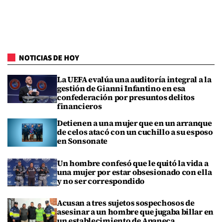
NOTICIAS DE HOY
La UEFA evalúa una auditoría integral a la
gestión de Gianni Infantino en esa
confederación por presuntos delitos
financieros
Detienen a una mujer que en un arranque
de celos atacó con un cuchillo a su esposo
en Sonsonate
Un hombre confesó que le quitó la vida a
una mujer por estar obsesionado con ella
y no ser correspondido
Acusan a tres sujetos sospechosos de
asesinar a un hombre que jugaba billar en
un establecimiento de Apaneca