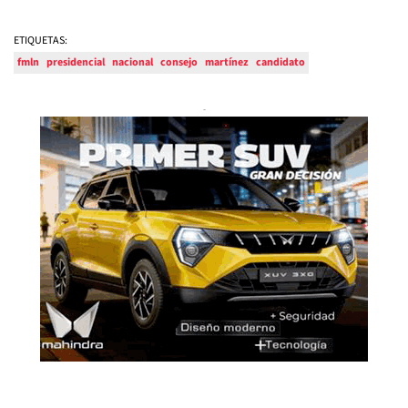
ETIQUETAS:
fmln
presidencial
nacional
consejo
martínez
candidato