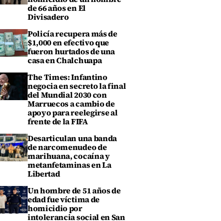
de 66 años en El
Divisadero
Policía recupera más de
$1,000 en efectivo que
fueron hurtados de una
casa en Chalchuapa
The Times: Infantino
negocia en secreto la final
del Mundial 2030 con
Marruecos a cambio de
apoyo para reelegirse al
frente de la FIFA
Desarticulan una banda
de narcomenudeo de
marihuana, cocaína y
metanfetaminas en La
Libertad
Un hombre de 51 años de
edad fue víctima de
homicidio por
intolerancia social en San