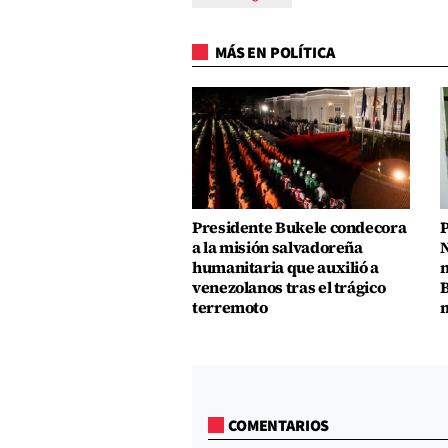
MÁS EN POLÍTICA
Presidente Bukele condecora
P
a la misión salvadoreña
N
humanitaria que auxilió a
n
venezolanos tras el trágico
B
terremoto
m
COMENTARIOS