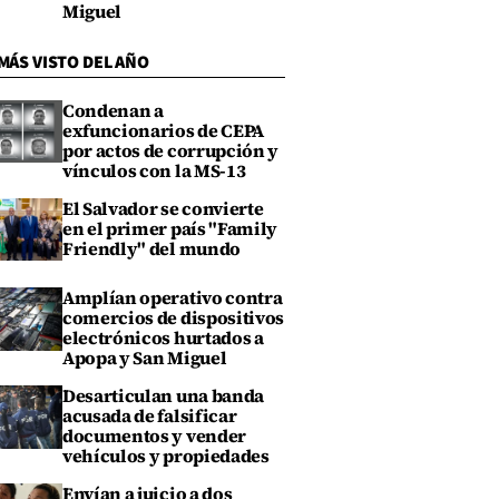
Miguel
MÁS VISTO DEL AÑO
Condenan a
exfuncionarios de CEPA
por actos de corrupción y
vínculos con la MS-13
El Salvador se convierte
en el primer país "Family
Friendly" del mundo
Amplían operativo contra
comercios de dispositivos
electrónicos hurtados a
Apopa y San Miguel
Desarticulan una banda
acusada de falsificar
documentos y vender
vehículos y propiedades
Envían a juicio a dos