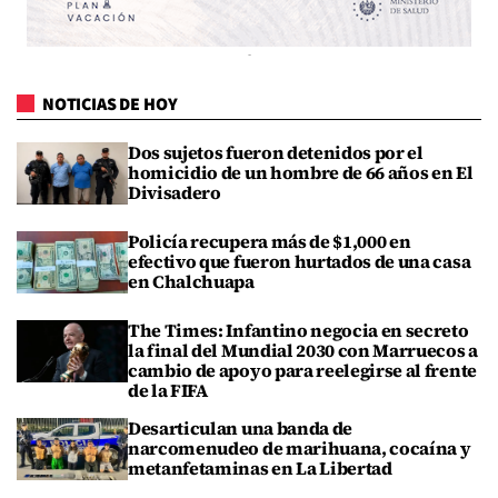
NOTICIAS DE HOY
Dos sujetos fueron detenidos por el
homicidio de un hombre de 66 años en El
Divisadero
Policía recupera más de $1,000 en
efectivo que fueron hurtados de una casa
en Chalchuapa
The Times: Infantino negocia en secreto
la final del Mundial 2030 con Marruecos a
cambio de apoyo para reelegirse al frente
de la FIFA
Desarticulan una banda de
narcomenudeo de marihuana, cocaína y
metanfetaminas en La Libertad