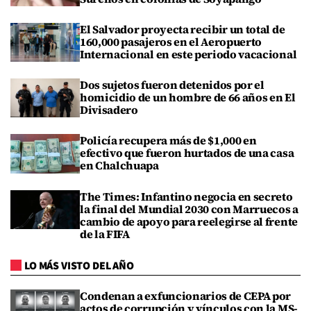
El Salvador proyecta recibir un total de
160,000 pasajeros en el Aeropuerto
Internacional en este periodo vacacional
Dos sujetos fueron detenidos por el
homicidio de un hombre de 66 años en El
Divisadero
Policía recupera más de $1,000 en
efectivo que fueron hurtados de una casa
en Chalchuapa
The Times: Infantino negocia en secreto
la final del Mundial 2030 con Marruecos a
cambio de apoyo para reelegirse al frente
de la FIFA
LO MÁS VISTO DEL AÑO
Condenan a exfuncionarios de CEPA por
actos de corrupción y vínculos con la MS-