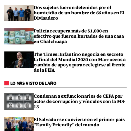
Dos sujetos fueron detenidos por el
homicidio de un hombre de 66 años en El
Divisadero
Policía recupera más de $1,000 en
efectivo que fueron hurtados de una casa
en Chalchuapa
The Times: Infantino negocia en secreto
la final del Mundial 2030 con Marruecos a
cambio de apoyo para reelegirse al frente
de la FIFA
LO MÁS VISTO DEL AÑO
Condenan a exfuncionarios de CEPA por
actos de corrupción y vínculos con la MS-
13
El Salvador se convierte en el primer país
"Family Friendly" del mundo