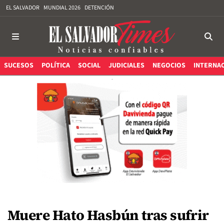
EL SALVADOR
MUNDIAL 2026
DETENCIÓN
SUCESOS
POLÍTICA
SOCIAL
JUDICIALES
NEGOCIOS
INTERNA
Muere Hato Hasbún tras sufrir