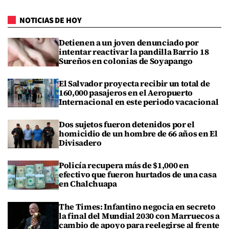
NOTICIAS DE HOY
Detienen a un joven denunciado por
intentar reactivar la pandilla Barrio 18
Sureños en colonias de Soyapango
El Salvador proyecta recibir un total de
160,000 pasajeros en el Aeropuerto
Internacional en este periodo vacacional
Dos sujetos fueron detenidos por el
homicidio de un hombre de 66 años en El
Divisadero
Policía recupera más de $1,000 en
efectivo que fueron hurtados de una casa
en Chalchuapa
The Times: Infantino negocia en secreto
la final del Mundial 2030 con Marruecos a
cambio de apoyo para reelegirse al frente