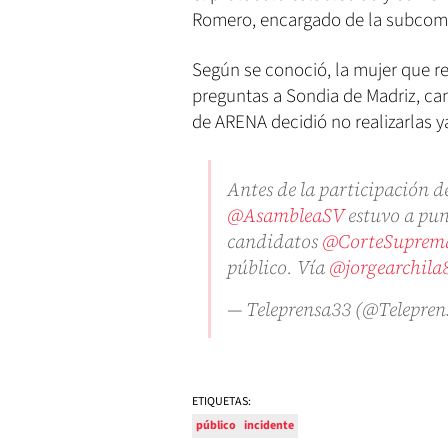
Romero, encargado de la subcomi
Según se conoció, la mujer que r
preguntas a Sondia de Madriz, can
de ARENA decidió no realizarlas 
Antes de la participación d
@AsambleaSV
estuvo a punt
candidatos
@CorteSuprem
público. Vía
@jorgearchila
— Teleprensa33 (@Telepre
ETIQUETAS:
público
incidente