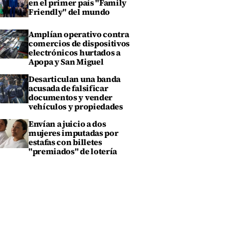
en el primer país "Family
Friendly" del mundo
Amplían operativo contra
comercios de dispositivos
electrónicos hurtados a
Apopa y San Miguel
Desarticulan una banda
acusada de falsificar
documentos y vender
vehículos y propiedades
Envían a juicio a dos
mujeres imputadas por
estafas con billetes
"premiados" de lotería