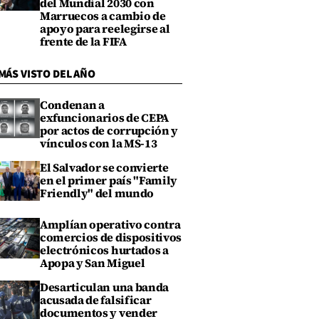
del Mundial 2030 con
Marruecos a cambio de
apoyo para reelegirse al
frente de la FIFA
MÁS VISTO DEL AÑO
Condenan a
exfuncionarios de CEPA
por actos de corrupción y
vínculos con la MS-13
El Salvador se convierte
en el primer país "Family
Friendly" del mundo
Amplían operativo contra
comercios de dispositivos
electrónicos hurtados a
Apopa y San Miguel
Desarticulan una banda
acusada de falsificar
documentos y vender