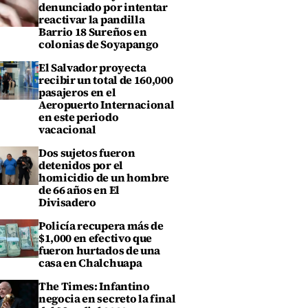
denunciado por intentar
reactivar la pandilla
Barrio 18 Sureños en
colonias de Soyapango
El Salvador proyecta
recibir un total de 160,000
pasajeros en el
Aeropuerto Internacional
en este periodo
vacacional
Dos sujetos fueron
detenidos por el
homicidio de un hombre
de 66 años en El
Divisadero
Policía recupera más de
$1,000 en efectivo que
fueron hurtados de una
casa en Chalchuapa
The Times: Infantino
negocia en secreto la final