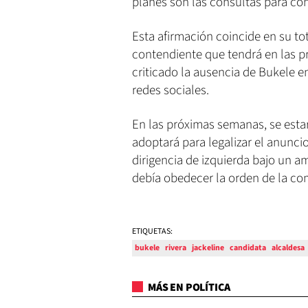
planes son las consultas para co
Esta afirmación coincide en su to
contendiente que tendrá en las p
criticado la ausencia de Bukele en
redes sociales.
En las próximas semanas, se est
adoptará para legalizar el anunci
dirigencia de izquierda bajo un a
debía obedecer la orden de la c
ETIQUETAS:
bukele
rivera
jackeline
candidata
alcaldesa
MÁS EN POLÍTICA