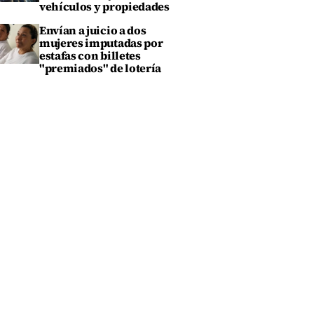
vehículos y propiedades
Envían a juicio a dos
mujeres imputadas por
estafas con billetes
"premiados" de lotería