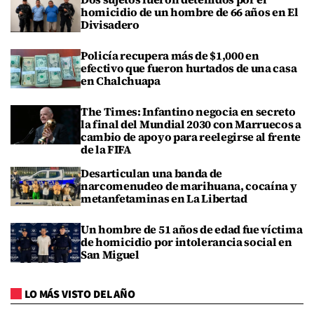
homicidio de un hombre de 66 años en El
Divisadero
Policía recupera más de $1,000 en
efectivo que fueron hurtados de una casa
en Chalchuapa
The Times: Infantino negocia en secreto
la final del Mundial 2030 con Marruecos a
cambio de apoyo para reelegirse al frente
de la FIFA
Desarticulan una banda de
narcomenudeo de marihuana, cocaína y
metanfetaminas en La Libertad
Un hombre de 51 años de edad fue víctima
de homicidio por intolerancia social en
San Miguel
LO MÁS VISTO DEL AÑO