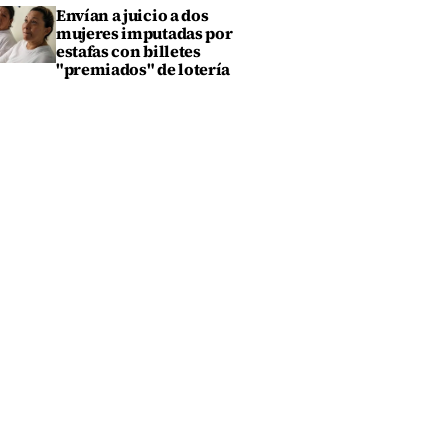
Envían a juicio a dos
mujeres imputadas por
estafas con billetes
"premiados" de lotería