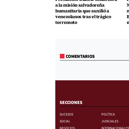
a la misión salvadoreña
N
humanitaria que auxilió a
n
venezolanos tras el trágico
B
terremoto
m
COMENTARIOS
SECCIONES
SUCESOS
POLÍTICA
SOCIAL
JUDICIALES
NEGOCIOS
INTERNACIONALES