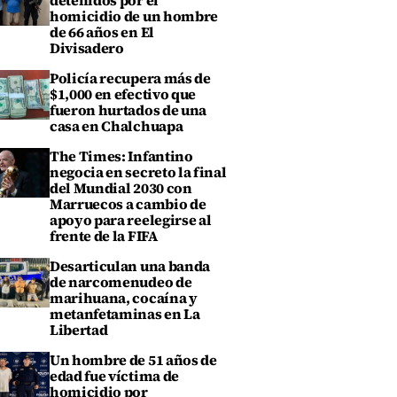
detenidos por el
homicidio de un hombre
de 66 años en El
Divisadero
Policía recupera más de
$1,000 en efectivo que
fueron hurtados de una
casa en Chalchuapa
The Times: Infantino
negocia en secreto la final
del Mundial 2030 con
Marruecos a cambio de
apoyo para reelegirse al
frente de la FIFA
Desarticulan una banda
de narcomenudeo de
marihuana, cocaína y
metanfetaminas en La
Libertad
Un hombre de 51 años de
edad fue víctima de
homicidio por