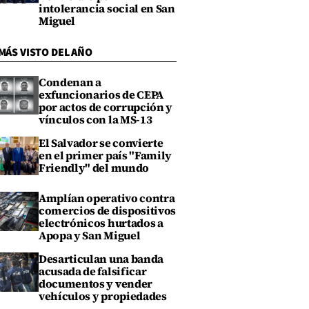
intolerancia social en San
Miguel
MÁS VISTO DEL AÑO
Condenan a
exfuncionarios de CEPA
por actos de corrupción y
vínculos con la MS-13
El Salvador se convierte
en el primer país "Family
Friendly" del mundo
Amplían operativo contra
comercios de dispositivos
electrónicos hurtados a
Apopa y San Miguel
Desarticulan una banda
acusada de falsificar
documentos y vender
vehículos y propiedades