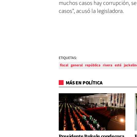
muchos casos hay corrupción, se 
casos", acusó la legisladora.
ETIQUETAS:
fiscal
general
república
rivera
esté
jackelin
MÁS EN POLÍTICA
Presidente Bukele condecora
P