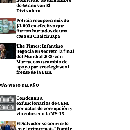
homicidio de un hombre
de 66 años en El
Divisadero
Policía recupera más de
$1,000 en efectivo que
fueron hurtados de una
casa en Chalchuapa
The Times: Infantino
negocia en secreto la final
del Mundial 2030 con
Marruecos a cambio de
apoyo para reelegirse al
frente de la FIFA
MÁS VISTO DEL AÑO
Condenan a
exfuncionarios de CEPA
por actos de corrupción y
vínculos con la MS-13
El Salvador se convierte
en el primer país "Family