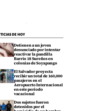
TICIAS DE HOY
Detienen a un joven
denunciado por intentar
reactivar la pandilla
Barrio 18 Sureños en
colonias de Soyapango
El Salvador proyecta
recibir un total de 160,000
pasajeros en el
Aeropuerto Internacional
en este periodo
vacacional
Dos sujetos fueron
detenidos por el