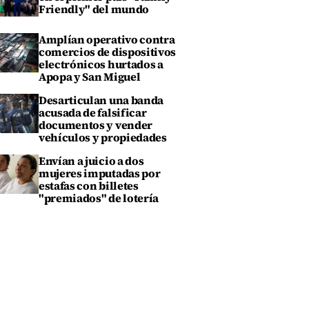
Friendly" del mundo
Amplían operativo contra
comercios de dispositivos
electrónicos hurtados a
Apopa y San Miguel
Desarticulan una banda
acusada de falsificar
documentos y vender
vehículos y propiedades
Envían a juicio a dos
mujeres imputadas por
estafas con billetes
"premiados" de lotería