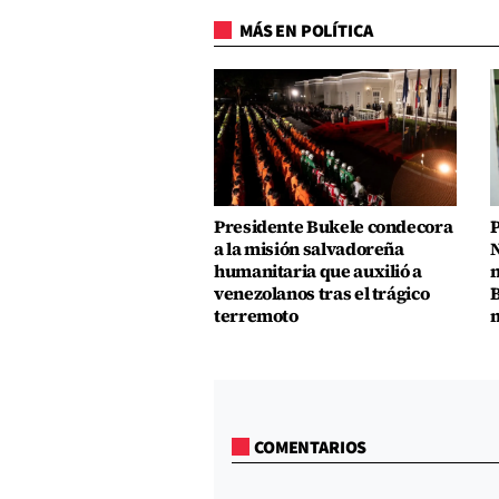
MÁS EN POLÍTICA
Presidente Bukele condecora
P
a la misión salvadoreña
N
humanitaria que auxilió a
n
venezolanos tras el trágico
B
terremoto
m
COMENTARIOS