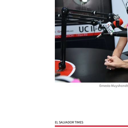
Ernesto Muyshondt e
EL SALVADOR TIMES