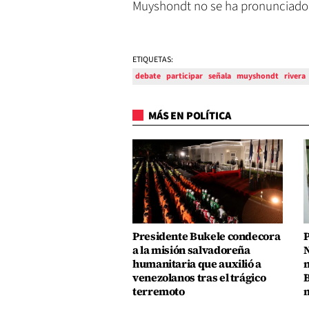
Muyshondt no se ha pronunciado 
ETIQUETAS:
debate
participar
señala
muyshondt
rivera
MÁS EN POLÍTICA
Presidente Bukele condecora
P
a la misión salvadoreña
N
humanitaria que auxilió a
n
venezolanos tras el trágico
B
terremoto
m