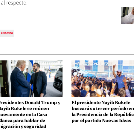
al respecto.
ernesto
residentes Donald Trump y
El presidente Nayib Bukele
ayib Bukele se reúnen
buscará su tercer período en
uevamente en la Casa
la Presidencia de la Repúblic
lanca para hablar de
por el partido Nuevas Ideas
igración y seguridad