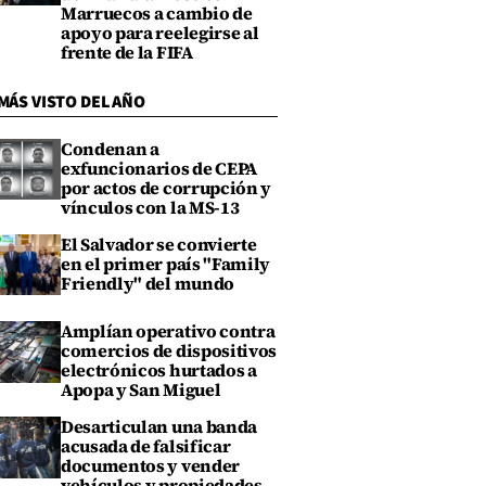
Marruecos a cambio de
apoyo para reelegirse al
frente de la FIFA
MÁS VISTO DEL AÑO
Condenan a
exfuncionarios de CEPA
por actos de corrupción y
vínculos con la MS-13
El Salvador se convierte
en el primer país "Family
Friendly" del mundo
Amplían operativo contra
comercios de dispositivos
electrónicos hurtados a
Apopa y San Miguel
Desarticulan una banda
acusada de falsificar
documentos y vender
vehículos y propiedades