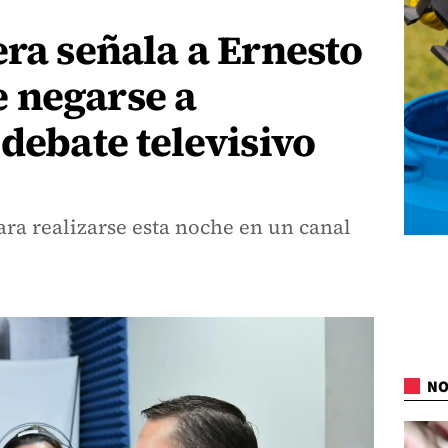
era señala a Ernesto
 negarse a
 debate televisivo
ara realizarse esta noche en un canal
NO