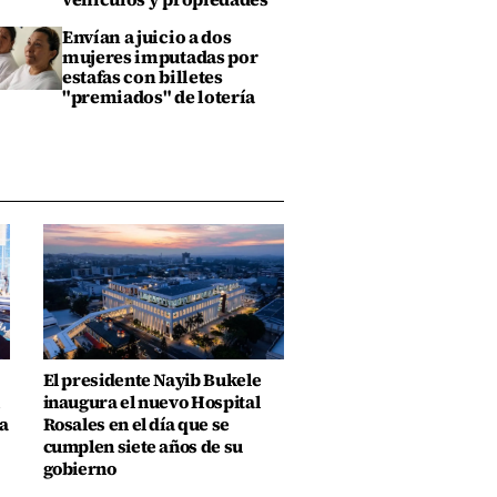
Envían a juicio a dos
mujeres imputadas por
estafas con billetes
"premiados" de lotería
El presidente Nayib Bukele
inaugura el nuevo Hospital
a
Rosales en el día que se
cumplen siete años de su
gobierno