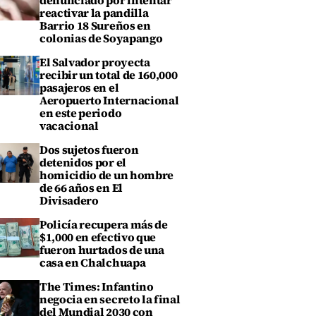
denunciado por intentar
reactivar la pandilla
Barrio 18 Sureños en
colonias de Soyapango
El Salvador proyecta
recibir un total de 160,000
pasajeros en el
Aeropuerto Internacional
en este periodo
vacacional
Dos sujetos fueron
detenidos por el
homicidio de un hombre
de 66 años en El
Divisadero
Policía recupera más de
$1,000 en efectivo que
fueron hurtados de una
casa en Chalchuapa
The Times: Infantino
negocia en secreto la final
del Mundial 2030 con