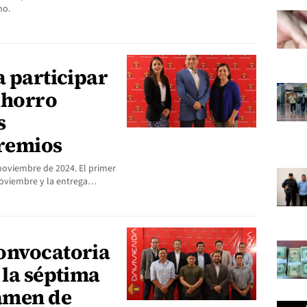
no.
a participar
 Ahorro
s
premios
e noviembre de 2024. El primer
 noviembre y la entrega…
onvocatoria
 la séptima
tamen de