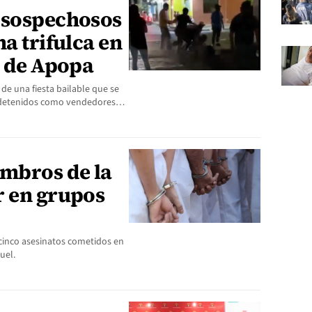
 sospechosos
na trifulca en
e de Apopa
e una fiesta bailable que se
los detenidos como vendedores…
mbros de la
r en grupos
cinco asesinatos cometidos en
uel.