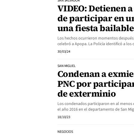
SAN SALVADOR
VIDEO: Detienen a
de participar en u
una fiesta bailabl
Los hechos ocurrieron momentos después d
celebró a Apopa. La Policía identificó a 
30/03/24
SAN MIGUEL
Condenan a exmie
PNC por participa
de exterminio
Los condenados participaron en al menos 
el año 2016 en el departamento de San Mig
18/10/23
NEGOCIOS