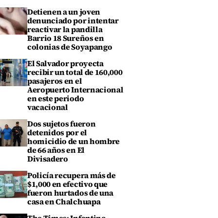
Detienen a un joven
denunciado por intentar
reactivar la pandilla
Barrio 18 Sureños en
colonias de Soyapango
El Salvador proyecta
recibir un total de 160,000
pasajeros en el
Aeropuerto Internacional
en este periodo
vacacional
Dos sujetos fueron
detenidos por el
homicidio de un hombre
de 66 años en El
Divisadero
Policía recupera más de
$1,000 en efectivo que
fueron hurtados de una
casa en Chalchuapa