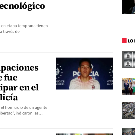
ecnológico
s en etapa temprana tienen
 a través de
LO 
upaciones
e fue
ipar en el
licía
n el homicidio de un agente
libertad", indicaron las…