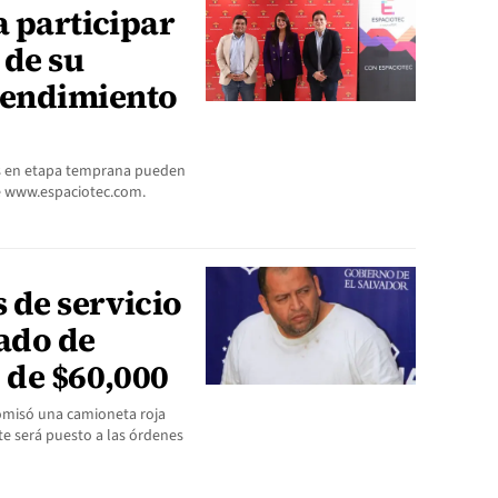
a participar
 de su
endimiento
as en etapa temprana pueden
 de www.espaciotec.com.
s de servicio
sado de
 de $60,000
comisó una camioneta roja
te será puesto a las órdenes