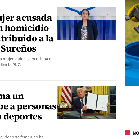
ujer acusada
un homicidio
tribuido a la
8 Sureños
la mujer, quien se ocultaba en
ndicó la PNC.
ma un
be a personas
n deportes
NO
a el deporte femenino ha