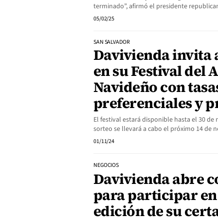
terminado”, afirmó el presidente republica
05/02/25
SAN SALVADOR
Davivienda invita 
en su Festival del
Navideño con tasa
preferenciales y 
El festival estará disponible hasta el 30 d
sorteo se llevará a cabo el próximo 14 de
01/11/24
NEGOCIOS
Davivienda abre c
para participar en
edición de su cer