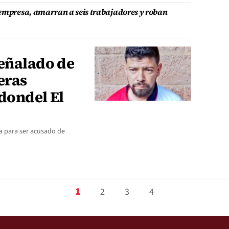
 empresa, amarran a seis trabajadores y roban
señalado de
eras
dondel El
ía para ser acusado de
1
2
3
4