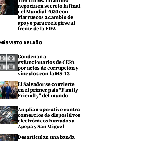
The Times: Infantino
negocia en secreto la final
del Mundial 2030 con
Marruecos a cambio de
apoyo para reelegirse al
frente de la FIFA
MÁS VISTO DEL AÑO
Condenan a
exfuncionarios de CEPA
por actos de corrupción y
vínculos con la MS-13
El Salvador se convierte
en el primer país "Family
Friendly" del mundo
Amplían operativo contra
comercios de dispositivos
electrónicos hurtados a
Apopa y San Miguel
Desarticulan una banda