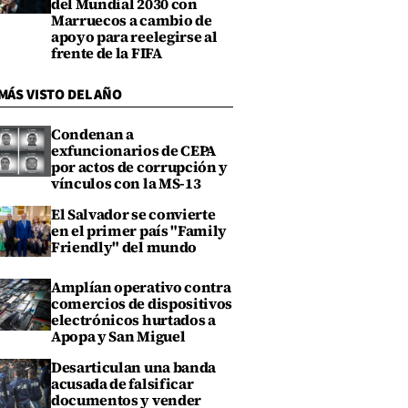
del Mundial 2030 con
Marruecos a cambio de
apoyo para reelegirse al
frente de la FIFA
MÁS VISTO DEL AÑO
Condenan a
exfuncionarios de CEPA
por actos de corrupción y
vínculos con la MS-13
El Salvador se convierte
en el primer país "Family
Friendly" del mundo
Amplían operativo contra
comercios de dispositivos
electrónicos hurtados a
Apopa y San Miguel
Desarticulan una banda
acusada de falsificar
documentos y vender