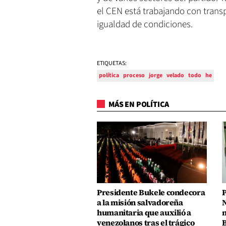
el CEN está trabajando con trans
igualdad de condiciones.
ETIQUETAS:
política
proceso
jorge
velado
todo
he
MÁS EN POLÍTICA
Presidente Bukele condecora
P
a la misión salvadoreña
N
humanitaria que auxilió a
n
venezolanos tras el trágico
B