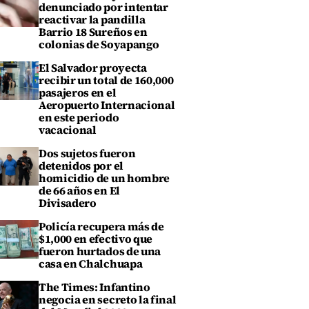
denunciado por intentar
reactivar la pandilla
Barrio 18 Sureños en
colonias de Soyapango
El Salvador proyecta
recibir un total de 160,000
pasajeros en el
Aeropuerto Internacional
en este periodo
vacacional
Dos sujetos fueron
detenidos por el
homicidio de un hombre
de 66 años en El
Divisadero
Policía recupera más de
$1,000 en efectivo que
fueron hurtados de una
casa en Chalchuapa
The Times: Infantino
negocia en secreto la final