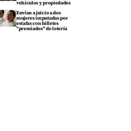
vehículos y propiedades
Envían a juicio a dos
mujeres imputadas por
estafas con billetes
"premiados" de lotería