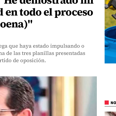
: "He demostrado mi
 en todo el proceso
Coena)"
iega que haya estado impulsando o
a de las tres planillas presentadas
artido de oposición.
NO