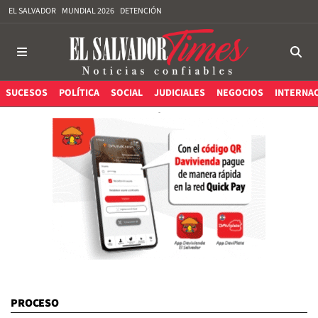
EL SALVADOR
MUNDIAL 2026
DETENCIÓN
SUCESOS
POLÍTICA
SOCIAL
JUDICIALES
NEGOCIOS
INTERNA
PROCESO