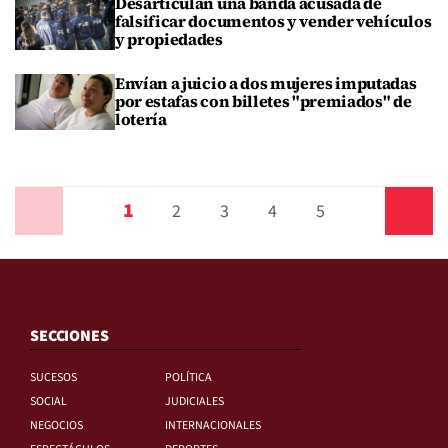
Desarticulan una banda acusada de
falsificar documentos y vender vehículos
y propiedades
Envían a juicio a dos mujeres imputadas
por estafas con billetes "premiados" de
lotería
1
Anterior
2
3
4
5
Siguiente
SECCIONES
SUCESOS
POLÍTICA
SOCIAL
JUDICIALES
NEGOCIOS
INTERNACIONALES