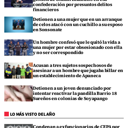
confederación por presuntos delitos
financieros
Detienen a una mujer que en un arranque
de celos atacó con un cuchillo a su esposo
en Sonsonate
Un hombre confesó que le quitó la vida a
una mujer por estar obsesionado con ella
y no ser correspondido
Acusan a tres sujetos sospechosos de
asesinar a un hombre que jugaba billar en
un establecimiento de Apaneca
Detienen a un joven denunciado por
intentar reactivar la pandilla Barrio 18
Sureños en colonias de Soyapango
LO MÁS VISTO DEL AÑO
Condenan a exfuncionarios de CEPA por