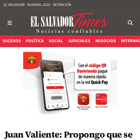
EL SALVADOR
MUNDIAL 2026
DETENCIÓN
SUCESOS
POLÍTICA
SOCIAL
JUDICIALES
NEGOCIOS
INTERNA
Juan Valiente: Propongo que se