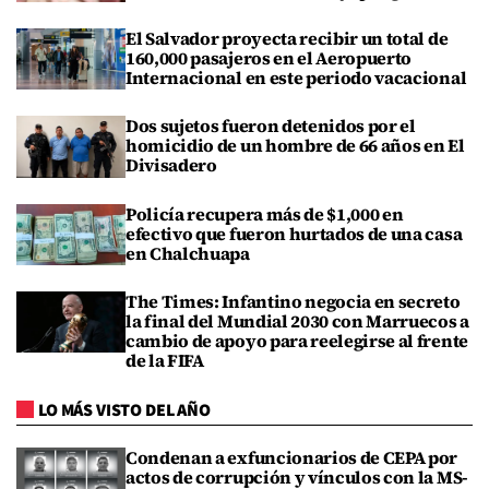
El Salvador proyecta recibir un total de
160,000 pasajeros en el Aeropuerto
Internacional en este periodo vacacional
Dos sujetos fueron detenidos por el
homicidio de un hombre de 66 años en El
Divisadero
Policía recupera más de $1,000 en
efectivo que fueron hurtados de una casa
en Chalchuapa
The Times: Infantino negocia en secreto
la final del Mundial 2030 con Marruecos a
cambio de apoyo para reelegirse al frente
de la FIFA
LO MÁS VISTO DEL AÑO
Condenan a exfuncionarios de CEPA por
actos de corrupción y vínculos con la MS-