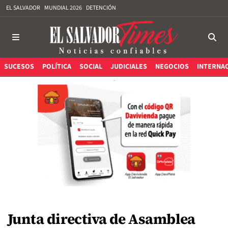
EL SALVADOR
MUNDIAL 2026
DETENCIÓN
SUCESOS
POLÍTICA
SOCIAL
JUDICIALES
NEGOCIOS
INTERNA
Junta directiva de Asamblea